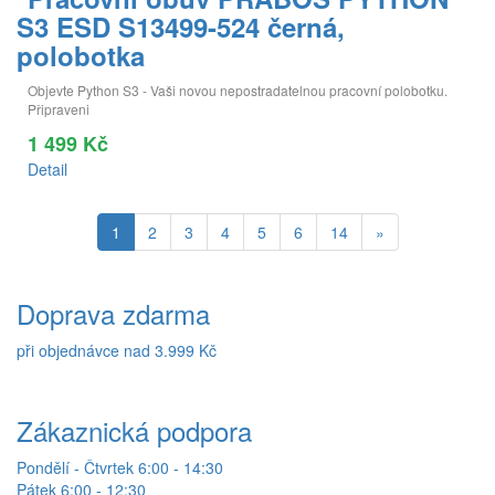
S3 ESD S13499-524 černá,
polobotka
Objevte Python S3 - Vaši novou nepostradatelnou pracovní polobotku.
Připraveni
1 499 Kč
Detail
1
2
3
4
5
6
14
»
Doprava zdarma
při objednávce nad 3.999 Kč
Zákaznická podpora
Pondělí - Čtvrtek 6:00 - 14:30
Pátek 6:00 - 12:30