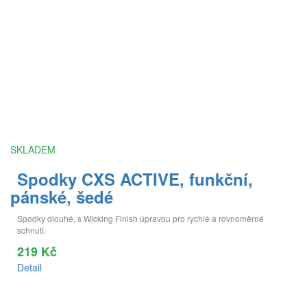
SKLADEM
Spodky CXS ACTIVE, funkční,
pánské, šedé
Spodky dlouhé, s Wicking Finish úpravou pro rychlé a rovnoměrné
schnutí.
219 Kč
Detail