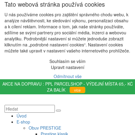
Tato webová stránka používá cookies
U nás používáme cookies pro zajištění správného chodu webu, k
analýze návštěvnosti, ke sledování výkonu, personalizaci obsahu
a k cílení reklam. Informace o tom, jak naše stránky používáte,
sdílíme se svými partnery pro sociální média, inzerci a webovou
analytiku. Podrobnější nastavení si můžete jednoduše zobrazit
kliknutím na „podrobné nastavení cookies“. Nastavení cookies
můžete také upravit v nastavení vašeho internetového prohlížeče.
Souhlasím se vším
Upravit nastavení
Odmítnout vše
AKCE NA DOPRAVU : PPL PARCELSHOP - VÝDEJNÍ MÍSTA 65,- KČ
ZA BALÍK
více
Úvod
E-shop
Obuv PRESTIGE
Prestige klasik