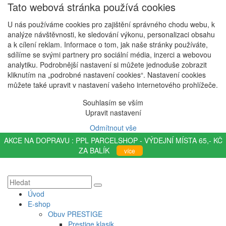
Tato webová stránka používá cookies
U nás používáme cookies pro zajištění správného chodu webu, k
analýze návštěvnosti, ke sledování výkonu, personalizaci obsahu
a k cílení reklam. Informace o tom, jak naše stránky používáte,
sdílíme se svými partnery pro sociální média, inzerci a webovou
analytiku. Podrobnější nastavení si můžete jednoduše zobrazit
kliknutím na „podrobné nastavení cookies“. Nastavení cookies
můžete také upravit v nastavení vašeho internetového prohlížeče.
Souhlasím se vším
Upravit nastavení
Odmítnout vše
AKCE NA DOPRAVU : PPL PARCELSHOP - VÝDEJNÍ MÍSTA 65,- KČ
ZA BALÍK
více
Úvod
E-shop
Obuv PRESTIGE
Prestige klasik