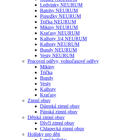
Ledvinky NEURUM
Batohy NEURUM
Ponožky NEURUM
Trička NEURUM
Mikiny NEURUM
Kraťasy NEURUM
Kalhoty 3/4 NEURUM
Kalhoty NEURUM
Bundy NEURUM
Vesty NEURUM
Pracovní oděvy, volnočasové oděvy
Mikiny
Trička
Bundy
Vesty
Kalhoty
Kraťasy
Zimní obuv
Dámská zimní obuv
Pánská zimní obuv
Dětská zimní obuv
Dívčí zimní obuv
Chlapecká zimní obuv
Holínky pro děti
Letní holínky