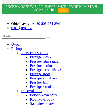
Souhlasím s vybraným
AKCE NA DOPRAVU : PPL PARCELSHOP - VÝDEJNÍ MÍSTA 65,-
KČ ZA BALÍK
více
Objednávky :
+420 603 274 894
repa@repa.cz
Úvod
E-shop
Obuv PRESTIGE
Prestige klasik
Prestige letní sandál
Prestige denim
Prestige air semišové
Prestige sport
Prestige kotníkové
Prestige Jan
Prestige zimní
Pracovní obuv
Polobotková obuv
Kotníková obuv
Sandálová obuv