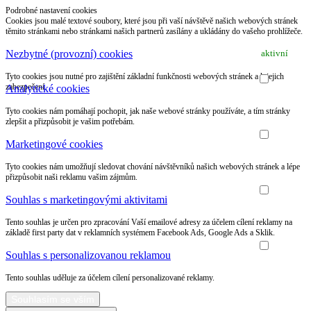
Podrobné nastavení cookies
Cookies jsou malé textové soubory, které jsou při vaší návštěvě našich webových stránek
těmito stránkami nebo stránkami našich partnerů zasílány a ukládány do vašeho prohlížeče.
Nezbytné (provozní) cookies
aktivní
Tyto cookies jsou nutné pro zajištění základní funkčnosti webových stránek a k jejich
zabezpečení.
Analytické cookies
Tyto cookies nám pomáhají pochopit, jak naše webové stránky používáte, a tím stránky
zlepšit a přizpůsobit je vašim potřebám.
Marketingové cookies
Tyto cookies nám umožňují sledovat chování návštěvníků našich webových stránek a lépe
přizpůsobit naši reklamu vašim zájmům.
Souhlas s marketingovými aktivitami
Tento souhlas je určen pro zpracování Vaší emailové adresy za účelem cílení reklamy na
základě first party dat v reklamních systémem Facebook Ads, Google Ads a Sklik.
Souhlas s personalizovanou reklamou
Tento souhlas uděluje za účelem cílení personalizované reklamy.
Souhlasím se vším