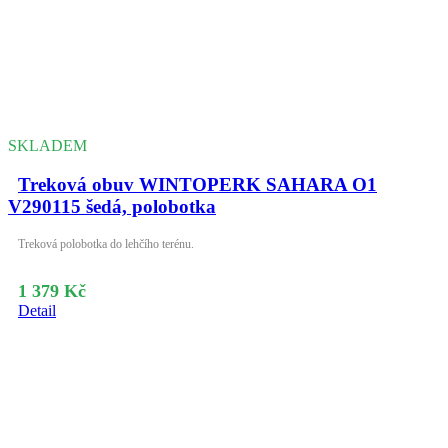
SKLADEM
Treková obuv WINTOPERK SAHARA O1
V290115 šedá, polobotka
Treková polobotka do lehčího terénu.
1 379 Kč
Detail