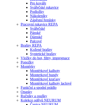
Pro kováře
Svářečské rukavice
Podložky
Nákoleníky
Zápěstní řemínky
Pracovní rukavice REPA
Svářečské
Pánské
Dámské
Palcové
Brašny REPA
Kožené brašny
Syntetické brašny
Vložky do bot, filtry, impregnace
Ponožky
Montérky
Montérkové kalhoty
Monterkové bundy
Montérkové kraťasy
Montérkové kalhoty laclové
Funkční a spodní prádlo
Opasky
Ručníky a osušky
Kolekce oděvů NEURUM
Čepice NEURUM