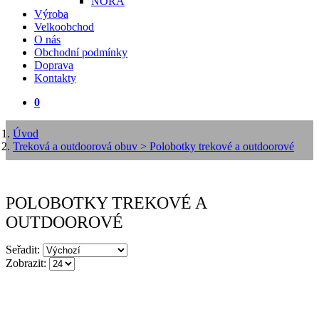
NORA
Výroba
Velkoobchod
O nás
Obchodní podmínky
Doprava
Kontakty
0
Úvod
Treková a outdoorová obuv
> Polobotky trekové a outdoorové
POLOBOTKY TREKOVÉ A
OUTDOOROVÉ
Seřadit:
Zobrazit: