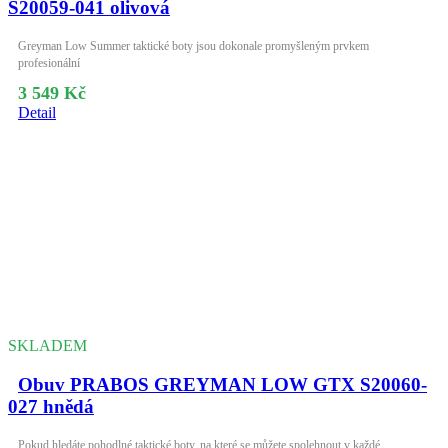
S20059-041 olivová
Greyman Low Summer taktické boty jsou dokonale promyšleným prvkem
profesionální
3 549 Kč
Detail
SKLADEM
Obuv PRABOS GREYMAN LOW GTX S20060-
027 hnědá
Pokud hledáte pohodlné taktické boty, na které se můžete spolehnout v každé