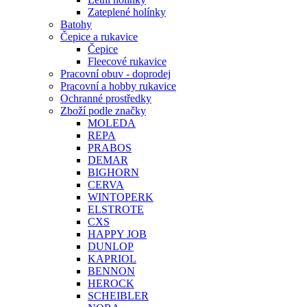
Zateplené holínky
Batohy
Čepice a rukavice
Čepice
Fleecové rukavice
Pracovní obuv - doprodej
Pracovní a hobby rukavice
Ochranné prostředky
Zboží podle značky
MOLEDA
REPA
PRABOS
DEMAR
BIGHORN
CERVA
WINTOPERK
ELSTROTE
CXS
HAPPY JOB
DUNLOP
KAPRIOL
BENNON
HEROCK
SCHEIBLER