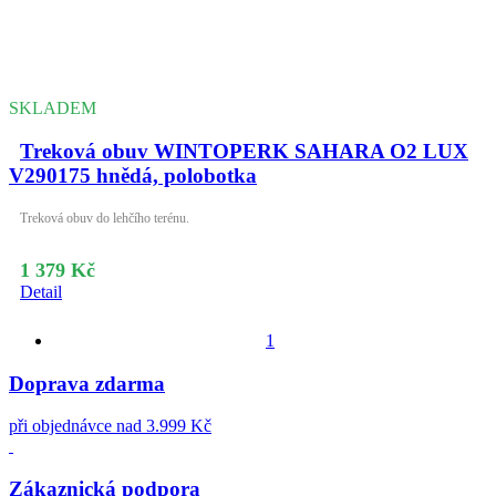
SKLADEM
Treková obuv WINTOPERK SAHARA O2 LUX
V290175 hnědá, polobotka
Treková obuv do lehčího terénu.
1 379 Kč
Detail
1
Doprava zdarma
při objednávce nad 3.999 Kč
Zákaznická podpora