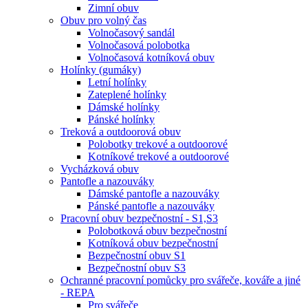
Zimní obuv
Obuv pro volný čas
Volnočasový sandál
Volnočasová polobotka
Volnočasová kotníková obuv
Holínky (gumáky)
Letní holínky
Zateplené holínky
Dámské holínky
Pánské holínky
Treková a outdoorová obuv
Polobotky trekové a outdoorové
Kotníkové trekové a outdoorové
Vycházková obuv
Pantofle a nazouváky
Dámské pantofle a nazouváky
Pánské pantofle a nazouváky
Pracovní obuv bezpečnostní - S1,S3
Polobotková obuv bezpečnostní
Kotníková obuv bezpečnostní
Bezpečnostní obuv S1
Bezpečnostní obuv S3
Ochranné pracovní pomůcky pro svářeče, kováře a jiné
- REPA
Pro svářeče