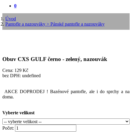
0
Úvod
Pantofle a nazouváky
> Pánské pantofle a nazouváky
Obuv CXS GULF černo - zelený, nazouvák
Cena: 129 Kč
bez DPH: undefined
AKCE DOPRODEJ ! Bazénové pantofle, ale i do sprchy a na
doma.
Vyberte velikost
Počet: