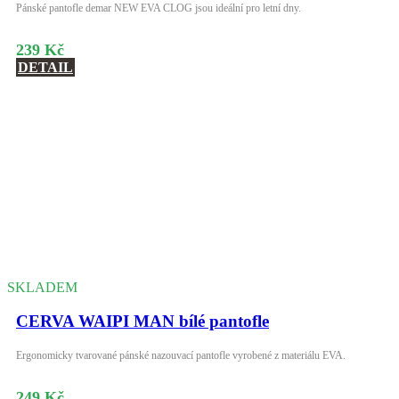
Pánské pantofle demar NEW EVA CLOG jsou ideální pro letní dny.
239 Kč
DETAIL
SKLADEM
CERVA WAIPI MAN bílé pantofle
Ergonomicky tvarované pánské nazouvací pantofle vyrobené z materiálu EVA.
249 Kč