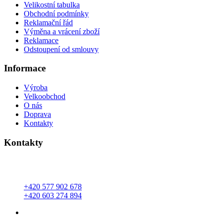
Velikostní tabulka
Obchodní podmínky
Reklamační řád
Výměna a vrácení zboží
Reklamace
Odstoupení od smlouvy
Informace
Výroba
Velkoobchod
O nás
Doprava
Kontakty
Kontakty
Lípa 301 ( okr.Zlín )
763 11 Lípa
+420 577 902 678
+420 603 274 894