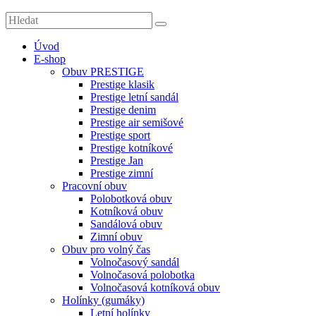
Úvod
E-shop
Obuv PRESTIGE
Prestige klasik
Prestige letní sandál
Prestige denim
Prestige air semišové
Prestige sport
Prestige kotníkové
Prestige Jan
Prestige zimní
Pracovní obuv
Polobotková obuv
Kotníková obuv
Sandálová obuv
Zimní obuv
Obuv pro volný čas
Volnočasový sandál
Volnočasová polobotka
Volnočasová kotníková obuv
Holínky (gumáky)
Letní holínky