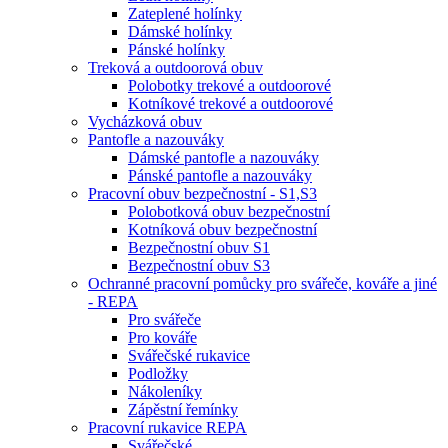
Zateplené holínky
Dámské holínky
Pánské holínky
Treková a outdoorová obuv
Polobotky trekové a outdoorové
Kotníkové trekové a outdoorové
Vycházková obuv
Pantofle a nazouváky
Dámské pantofle a nazouváky
Pánské pantofle a nazouváky
Pracovní obuv bezpečnostní - S1,S3
Polobotková obuv bezpečnostní
Kotníková obuv bezpečnostní
Bezpečnostní obuv S1
Bezpečnostní obuv S3
Ochranné pracovní pomůcky pro svářeče, kováře a jiné
- REPA
Pro svářeče
Pro kováře
Svářečské rukavice
Podložky
Nákoleníky
Zápěstní řemínky
Pracovní rukavice REPA
Svářečské