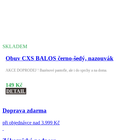
SKLADEM
Obuv CXS BALOS černo-šedý, nazouvák
AKCE DOPRODEJ ! Bazénové pantofle, ale i do sprchy a na doma.
149 Kč
DETAIL
Doprava zdarma
při objednávce nad 3.999 Kč