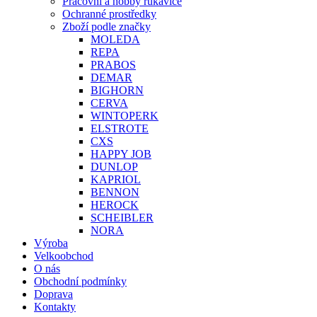
Pracovní a hobby rukavice
Ochranné prostředky
Zboží podle značky
MOLEDA
REPA
PRABOS
DEMAR
BIGHORN
CERVA
WINTOPERK
ELSTROTE
CXS
HAPPY JOB
DUNLOP
KAPRIOL
BENNON
HEROCK
SCHEIBLER
NORA
Výroba
Velkoobchod
O nás
Obchodní podmínky
Doprava
Kontakty