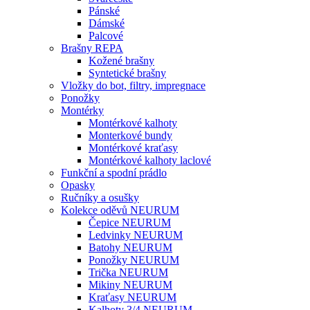
Pánské
Dámské
Palcové
Brašny REPA
Kožené brašny
Syntetické brašny
Vložky do bot, filtry, impregnace
Ponožky
Montérky
Montérkové kalhoty
Monterkové bundy
Montérkové kraťasy
Montérkové kalhoty laclové
Funkční a spodní prádlo
Opasky
Ručníky a osušky
Kolekce oděvů NEURUM
Čepice NEURUM
Ledvinky NEURUM
Batohy NEURUM
Ponožky NEURUM
Trička NEURUM
Mikiny NEURUM
Kraťasy NEURUM
Kalhoty 3/4 NEURUM