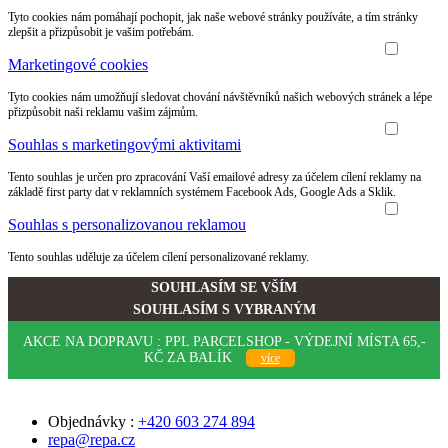
Tyto cookies nám pomáhají pochopit, jak naše webové stránky používáte, a tím stránky
zlepšit a přizpůsobit je vašim potřebám.
Marketingové cookies
Tyto cookies nám umožňují sledovat chování návštěvníků našich webových stránek a lépe
přizpůsobit naši reklamu vašim zájmům.
Souhlas s marketingovými aktivitami
Tento souhlas je určen pro zpracování Vaší emailové adresy za účelem cílení reklamy na
základě first party dat v reklamních systémem Facebook Ads, Google Ads a Sklik.
Souhlas s personalizovanou reklamou
Tento souhlas uděluje za účelem cílení personalizované reklamy.
SOUHLASÍM SE VŠÍM
SOUHLASÍM S VYBRANÝM
AKCE NA DOPRAVU : PPL PARCELSHOP - VÝDEJNÍ MÍSTA 65,-
KČ ZA BALÍK
více
Objednávky :
+420 603 274 894
repa@repa.cz