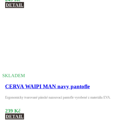
DETAIL
SKLADEM
CERVA WAIPI MAN navy pantofle
Ergonomicky tvarované pánské nazouvací pantofle vyrobené z materiálu EVA.
239 Kč
DETAIL