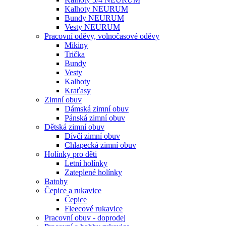
Kalhoty NEURUM
Bundy NEURUM
Vesty NEURUM
Pracovní oděvy, volnočasové oděvy
Mikiny
Trička
Bundy
Vesty
Kalhoty
Kraťasy
Zimní obuv
Dámská zimní obuv
Pánská zimní obuv
Dětská zimní obuv
Dívčí zimní obuv
Chlapecká zimní obuv
Holínky pro děti
Letní holínky
Zateplené holínky
Batohy
Čepice a rukavice
Čepice
Fleecové rukavice
Pracovní obuv - doprodej