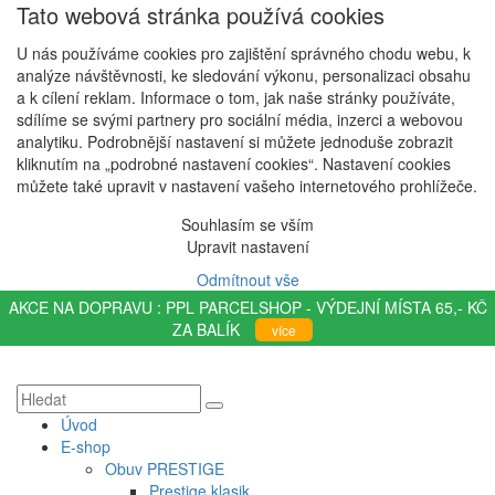
Tato webová stránka používá cookies
U nás používáme cookies pro zajištění správného chodu webu, k
analýze návštěvnosti, ke sledování výkonu, personalizaci obsahu
a k cílení reklam. Informace o tom, jak naše stránky používáte,
sdílíme se svými partnery pro sociální média, inzerci a webovou
analytiku. Podrobnější nastavení si můžete jednoduše zobrazit
kliknutím na „podrobné nastavení cookies“. Nastavení cookies
můžete také upravit v nastavení vašeho internetového prohlížeče.
Souhlasím se vším
Upravit nastavení
Odmítnout vše
AKCE NA DOPRAVU : PPL PARCELSHOP - VÝDEJNÍ MÍSTA 65,- KČ
ZA BALÍK
více
Úvod
E-shop
Obuv PRESTIGE
Prestige klasik