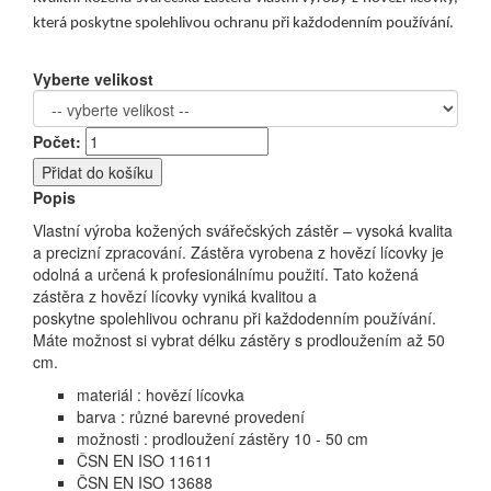
která poskytne spolehlivou ochranu při každodenním používání.
Vyberte velikost
Počet:
Přidat do košíku
Popis
Vlastní výroba kožených svářečských zástěr – vysoká kvalita
a precizní zpracování. Zástěra vyrobena z hovězí lícovky je
odolná a určená k profesionálnímu použití. Tato kožená
zástěra z hovězí lícovky vyniká kvalitou a
poskytne spolehlivou ochranu při každodenním používání.
Máte možnost si vybrat délku zástěry s prodloužením až 50
cm.
materiál : hovězí lícovka
barva : různé barevné provedení
možnosti : prodloužení zástěry 10 - 50 cm
ČSN EN ISO 11611
ČSN EN ISO 13688