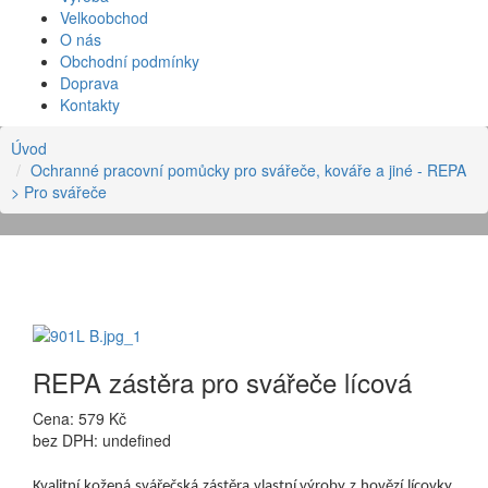
Velkoobchod
O nás
Obchodní podmínky
Doprava
Kontakty
Úvod
Ochranné pracovní pomůcky pro svářeče, kováře a jiné - REPA
> Pro svářeče
REPA zástěra pro svářeče lícová
Cena: 579 Kč
bez DPH: undefined
Kvalitní kožená svářečská zástěra vlastní výroby z hovězí lícovky,