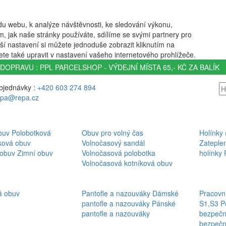
u webu, k analýze návštěvnosti, ke sledování výkonu,
m, jak naše stránky používáte, sdílíme se svými partnery pro
ší nastavení si můžete jednoduše zobrazit kliknutím na
te také upravit v nastavení vašeho internetového prohlížeče.
DOPRAVU : PPL PARCELSHOP - VÝDEJNÍ MÍSTA 65,- KČ ZA BALÍK
bjednávky :
+420 603 274 894
epa@repa.cz
buv
Polobotková
Obuv pro volný čas
Holínky
ková obuv
Volnočasový sandál
Zateple
 obuv
Zimní obuv
Volnočasová polobotka
holínky
Volnočasová kotníková obuv
á obuv
Pantofle a nazouváky
Dámské
Pracovn
pantofle a nazouváky
Pánské
S1,S3
P
pantofle a nazouváky
bezpečn
bezpečn