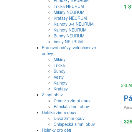
Ponožky NEURUM
1 3
Trička NEURUM
Mikiny NEURUM
Kraťasy NEURUM
Kalhoty 3/4 NEURUM
Kalhoty NEURUM
Bundy NEURUM
Vesty NEURUM
Pracovní oděvy, volnočasové
oděvy
Mikiny
Trička
Bundy
Vesty
Kalhoty
SKLA
Kraťasy
Zimní obuv
Pá
Dámská zimní obuv
Pánská zimní obuv
Páns
Dětská zimní obuv
Dívčí zimní obuv
32
Chlapecká zimní obuv
Holínky pro děti