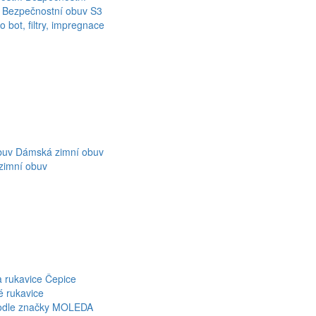
Bezpečnostní obuv S3
o bot, filtry, impregnace
buv
Dámská zimní obuv
zimní obuv
a rukavice
Čepice
é rukavice
odle značky
MOLEDA