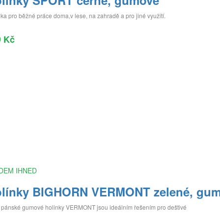
línky ŠPORT černé, gumové
ka pro běžné práce doma,v lese, na zahradě a pro jiné využití.
9 Kč
DEM IHNED
línky BIGHORN VERMONT zelené, gu
í pánské gumové holinky VERMONT jsou ideálním řešením pro deštivé