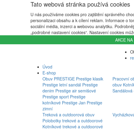
Tato webová stránka používá cookies
U nás používáme cookies pro zajištění správného chod
personalizaci obsahu a k cílení reklam. Informace o to
sociální média, inzerci a webovou analytiku. Podrobněj
„podrobné nastavení cookies“. Nastavení cookies může
AKCE NA 
O
r
Úvod
E-shop
Obuv PRESTIGE
Prestige klasik
Pracovní o
Prestige letní sandál
Prestige
obuv
Kotní
denim
Prestige air semišové
Sandálová
Prestige sport
Prestige
kotníkové
Prestige Jan
Prestige
zimní
Treková a outdoorová obuv
Vycházkov
Polobotky trekové a outdoorové
Kotníkové trekové a outdoorové