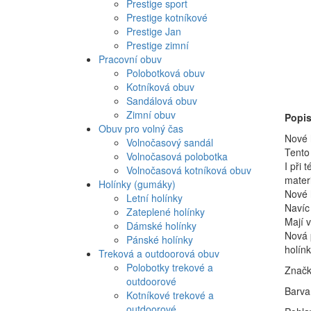
Prestige sport
Prestige kotníkové
Prestige Jan
Prestige zimní
Pracovní obuv
Polobotková obuv
Kotníková obuv
Sandálová obuv
Zimní obuv
Popi
Obuv pro volný čas
Nové h
Volnočasový sandál
Tento 
Volnočasová polobotka
I při 
Volnočasová kotníková obuv
materi
Holínky (gumáky)
Nové 
Letní holínky
Navíc 
Zateplené holínky
Mají v
Dámské holínky
Nová 
Pánské holínky
holín
Treková a outdoorová obuv
Polobotky trekové a
Znač
outdoorové
Barva
Kotníkové trekové a
outdoorové