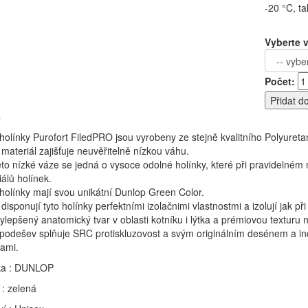
-20 °C, ta
Vyberte v
Počet:
Přidat d
s
olínky Purofort FiledPRO jsou vyrobeny ze stejně kvalitního Polyuretan
materiál zajišťuje neuvěřitelně nízkou váhu.
této nízké váze se jedná o vysoce odolné holínky, které při pravidelném 
álů holínek.
holínky mají svou unikátní Dunlop Green Color.
disponují tyto holínky perfektními izolačnimi vlastnostmi a izolují jak př
ylepšený anatomický tvar v oblasti kotníku i lýtka a prémiovou texturu 
podešev splňuje SRC protiskluzovost a svým originálním desénem a ind
kami.
ka : DUNLOP
 : zelená