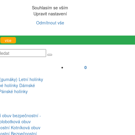
Souhlasím se vším
Upravit nastavení
Odmítnout vše
více
0
 (gumáky)
Letní holínky
né holínky
Dámské
Pánské holínky
í obuv bezpečnostní -
olobotková obuv
ostní
Kotníková obuv
ostní
Bezpečnostní