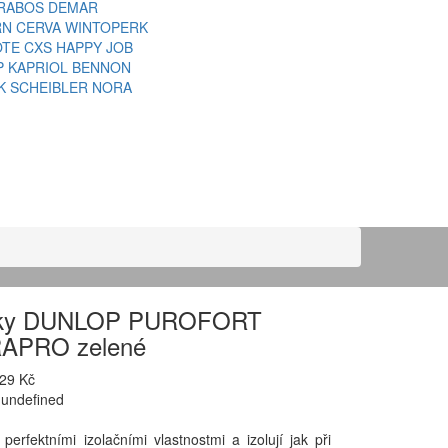
RABOS
DEMAR
RN
CERVA
WINTOPERK
OTE
CXS
HAPPY JOB
P
KAPRIOL
BENNON
K
SCHEIBLER
NORA
nky DUNLOP PUROFORT
APRO zelené
629 Kč
 undefined
 perfektními izolačními vlastnostmi a izolují jak při