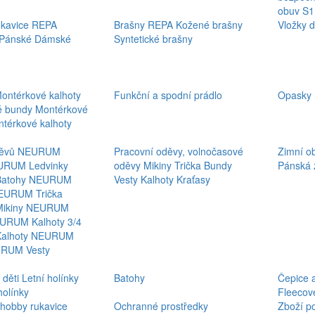
obuv S1
ukavice REPA
Brašny REPA
Kožené brašny
Vložky d
Pánské
Dámské
Syntetické brašny
ontérkové kalhoty
Funkční a spodní prádlo
Opasky
é bundy
Montérkové
térkové kalhoty
děvů NEURUM
Pracovní oděvy, volnočasové
Zimní o
EURUM
Ledvinky
oděvy
Mikiny
Trička
Bundy
Pánská 
Batohy NEURUM
Vesty
Kalhoty
Kraťasy
NEURUM
Trička
Mikiny NEURUM
NEURUM
Kalhoty 3/4
Kalhoty NEURUM
URUM
Vesty
 děti
Letní holínky
Batohy
Čepice 
holínky
Fleecov
 hobby rukavice
Ochranné prostředky
Zboží p