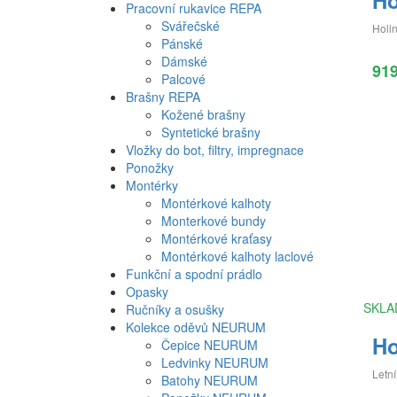
Ho
Pracovní rukavice REPA
Svářečské
Holin
Pánské
Dámské
91
Palcové
Brašny REPA
Kožené brašny
Syntetické brašny
Vložky do bot, filtry, impregnace
Ponožky
Montérky
Montérkové kalhoty
Monterkové bundy
Montérkové kraťasy
Montérkové kalhoty laclové
Funkční a spodní prádlo
Opasky
SKLA
Ručníky a osušky
Kolekce oděvů NEURUM
Ho
Čepice NEURUM
Ledvinky NEURUM
Letn
Batohy NEURUM