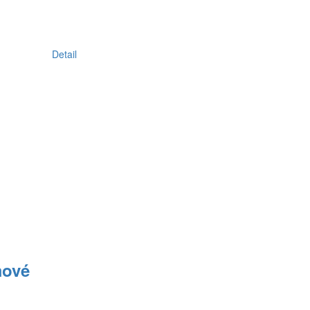
Detail
mové