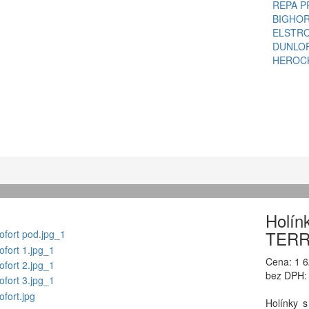
REPA
P
BIGHO
ELSTR
DUNLO
HEROC
Holí
TERR
Cena: 1 
bez DPH:
Holínky s