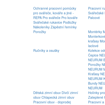
Ochranné pracovní pomůcky
Pracovní r
pro svářeče, kováře a jiné -
Svářečské
REPA
Pro svářeče
Pro kováře
Palcové
Svářečské rukavice
Podložky
Nákoleníky
Zápěstní řemínky
Ponožky
Montérky
M
Monterkov
kraťasy
Mon
laclové
Ručníky a osušky
Kolekce o
Čepice N
NEURUM
Ponožky 
NEURUM
Kraťasy 
NEURUM
Bundy NE
NEURUM
Dětská zimní obuv
Dívčí zimní
Holínky pro
obuv
Chlapecká zimní obuv
Zateplené 
Pracovní obuv - doprodej
Pracovní a