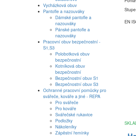
Pohlav
Vycházková obuv
Stupe
Pantofle a nazouváky
Dámské pantofle a
EN IS
nazouváky
Pánské pantofle a
nazouváky
Pracovní obuv bezpečnostní -
S1,S3
Polobotková obuv
bezpečnostní
Kotníková obuv
bezpečnostní
Bezpečnostní obuv S1
Bezpečnostní obuv S3
Ochranné pracovní pomůcky pro
svářeče, kováře a jiné - REPA
Pro svářeče
Pro kováře
Svářečské rukavice
Podložky
SKLA
Nákoleníky
Zápěstní řemínky