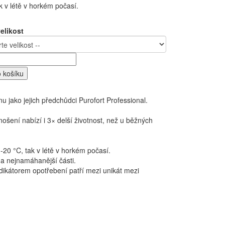
k v létě v horkém počasí.
elikost
o košíku
u jako jejich předchůdci Purofort Professional.
nošení nabízí i 3× delší životnost, než u běžných
i -20 °C, tak v létě v horkém počasí.
na nejnamáhanější části.
ikátorem opotřebení patří mezi unikát mezi