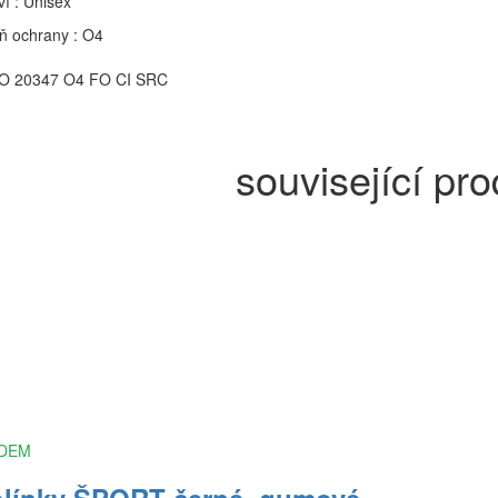
í : Unisex
ň ochrany : O4
O 20347 O4 FO CI SRC
související pr
DEM