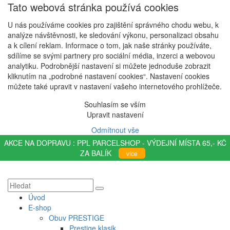
Tato webová stránka používá cookies
U nás používáme cookies pro zajištění správného chodu webu, k
analýze návštěvnosti, ke sledování výkonu, personalizaci obsahu
a k cílení reklam. Informace o tom, jak naše stránky používáte,
sdílíme se svými partnery pro sociální média, inzerci a webovou
analytiku. Podrobnější nastavení si můžete jednoduše zobrazit
kliknutím na „podrobné nastavení cookies“. Nastavení cookies
můžete také upravit v nastavení vašeho internetového prohlížeče.
Souhlasím se vším
Upravit nastavení
Odmítnout vše
AKCE NA DOPRAVU : PPL PARCELSHOP - VÝDEJNÍ MÍSTA 65,- KČ
ZA BALÍK
více
Úvod
E-shop
Obuv PRESTIGE
Prestige klasik