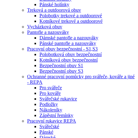
Pánské holínky
Treková a outdoorová obuv
Polobotky trekové a outdoorové
Kotníkové trekové a outdoorové
Vycházková obuv
Pantofle a nazouváky
Dámské pantofle a nazouváky
Pánské pantofle a nazouváky
Pracovní obuv bezpečnostní - S1,S3
Polobotková obuv bezpečnostní
Kotníková obuv bezpečnostní
Bezpečnostní obuv S1
Bezpečnostní obuv S3
Ochranné pracovní pomůcky pro svářeče, kováře a jiné
- REPA
Pro svářeče
Pro kováře
Svářečské rukavice
Podložky
Nákoleníky
Zápěstní řemínky
Pracovní rukavice REPA
Svářečské
Pánské
Dámské