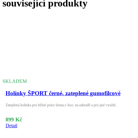
související produkty
SKLADEM
Holínky ŠPORT černé, zateplené gumofilcové
Zateplená holinka pro běžné práce doma,v lese, na zahradě a pro jiné využití.
899 Kč
Detail