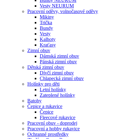
Bundy NEURUM
Vesty NEURUM
Pracovní oděvy, volnočasové oděvy
Mikiny
Trička
Bundy
Vesty
Kalhoty
Kraťasy
Zimní obuv
Dámská zimní obuv
Pánská zimní obuv
Dětská zimní obuv
Dívčí zimní obuv
Chlapecká zimní obuv
Holínky pro děti
Letní holínky
Zateplené holínky
Batohy
Čepice a rukavice
Čepice
Fleecové rukavice
Pracovní obuv - doprodej
Pracovní a hobby rukavice
Ochranné prostředky