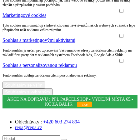
Tyto cookies nám pomáhají pochopit, jak naše webové stránky používáte, a tím stránky
zlepšit a přizpůsobit je vašim potřebám.
Marketingové cookies
Tyto cookies nám umožňují sledovat chování návštěvníků našich webových stránek a lépe
přizpůsobit naši reklamu vašim zájmům.
Souhlas s marketingovými aktivitami
Tento souhlas je určen pro zpracování Vaší emailové adresy za účelem cílení reklamy na
základě first party dat v reklamních systémem Facebook Ads, Google Ads a Sklik.
Souhlas s personalizovanou reklamou
Tento souhlas uděluje za účelem cílení personalizované reklamy.
Souhlasím se vším
Souhlasím s vybraným
AKCE NA DOPRAVU : PPL PARCELSHOP - VÝDEJNÍ MÍSTA 65,-
KČ ZA BALÍK
více
Objednávky :
+420 603 274 894
repa@repa.cz