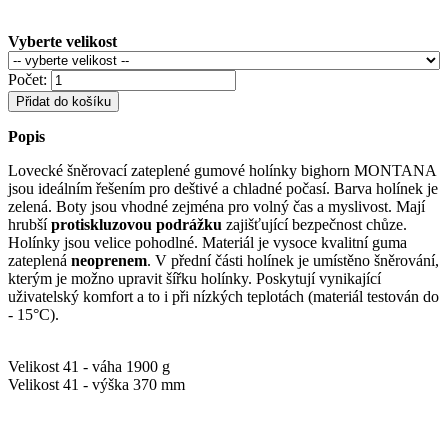
Vyberte velikost
Počet:
Přidat do košíku
Popis
Lovecké šněrovací zateplené gumové holínky bighorn MONTANA
jsou ideálním řešením pro deštivé a chladné počasí. Barva holínek je
zelená. Boty jsou vhodné zejména pro volný čas a myslivost. Mají
hrubší
protiskluzovou podrážku
zajišťující bezpečnost chůze.
Holínky jsou velice pohodlné. Materiál je vysoce kvalitní guma
zateplená
neoprenem
.
V přední části holínek je umístěno šněrování,
kterým je možno upravit šířku holínky. Poskytují vynikající
uživatelský komfort a to i při nízkých teplotách (materiál testován do
- 15°C).
Velikost 41 - váha 1900 g
Velikost 41 - výška 370 mm