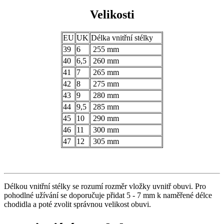
Velikosti
EU
UK
Délka vnitřní stélky
39
6
255 mm
40
6,5
260 mm
41
7
265 mm
42
8
275 mm
43
9
280 mm
44
9,5
285 mm
45
10
290 mm
46
11
300 mm
47
12
305 mm
Délkou vnitřní stélky se rozumí rozměr vložky uvnitř obuvi. Pro
pohodlné užívání se doporučuje přidat 5 - 7 mm k naměřené délce
chodidla a poté zvolit správnou velikost obuvi.