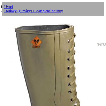
Úvod
Holínky (gumáky)
> Zateplené holínky