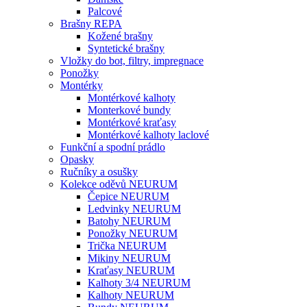
Palcové
Brašny REPA
Kožené brašny
Syntetické brašny
Vložky do bot, filtry, impregnace
Ponožky
Montérky
Montérkové kalhoty
Monterkové bundy
Montérkové kraťasy
Montérkové kalhoty laclové
Funkční a spodní prádlo
Opasky
Ručníky a osušky
Kolekce oděvů NEURUM
Čepice NEURUM
Ledvinky NEURUM
Batohy NEURUM
Ponožky NEURUM
Trička NEURUM
Mikiny NEURUM
Kraťasy NEURUM
Kalhoty 3/4 NEURUM
Kalhoty NEURUM