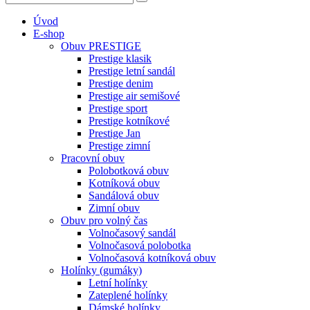
Úvod
E-shop
Obuv PRESTIGE
Prestige klasik
Prestige letní sandál
Prestige denim
Prestige air semišové
Prestige sport
Prestige kotníkové
Prestige Jan
Prestige zimní
Pracovní obuv
Polobotková obuv
Kotníková obuv
Sandálová obuv
Zimní obuv
Obuv pro volný čas
Volnočasový sandál
Volnočasová polobotka
Volnočasová kotníková obuv
Holínky (gumáky)
Letní holínky
Zateplené holínky
Dámské holínky