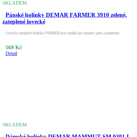
SKLADEM
Pánské holínky DEMAR FARMER 3910 zelené,
zateplené lovecké
Lovecké zateplené holinky FARMER jsou ideální pro mrazivé jarní a podzimní
569 Kč
Detail
SKLADEM
Dámské holínky DEMAR MAMMUT SM 0301 I